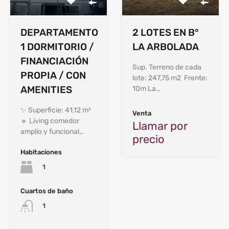
DEPARTAMENTO
2 LOTES EN B°
1 DORMITORIO /
LA ARBOLADA
FINANCIACIÓN
Sup. Terreno de cada
PROPIA / CON
lote: 247,75 m2 Frente:
AMENITIES
10m La…
✨ Superficie: 41,12 m²
Venta
🔹 Living comedor
Llamar por
amplio y funcional…
precio
Habitaciones
1
Cuartos de baño
1