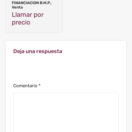
FINANCIACION B.M.P.,
Venta
Llamar por
precio
Deja una respuesta
Tu dirección de correo electrónico no será
publicada.
Los campos obligatorios están marcados con
*
Comentario
*