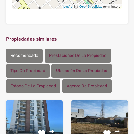
Leaflet
| ©
OpenStreetMap
contributors
Propiedades similares
Recomendado
Prestaciones De La Propiedad
Tipo De Propiedad
Ubicación De La Propiedad
Estado De La Propiedad
Agente De Propiedad