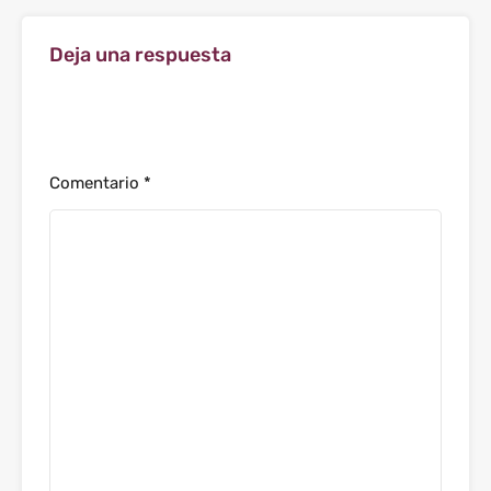
Deja una respuesta
Tu dirección de correo electrónico no será
publicada.
Los campos obligatorios están marcados con
*
Comentario
*