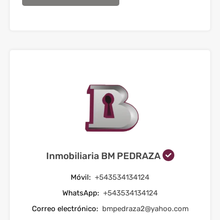
Inmobiliaria BM PEDRAZA
Móvil:
+543534134124
WhatsApp:
+543534134124
Correo electrónico:
bmpedraza2@yahoo.com