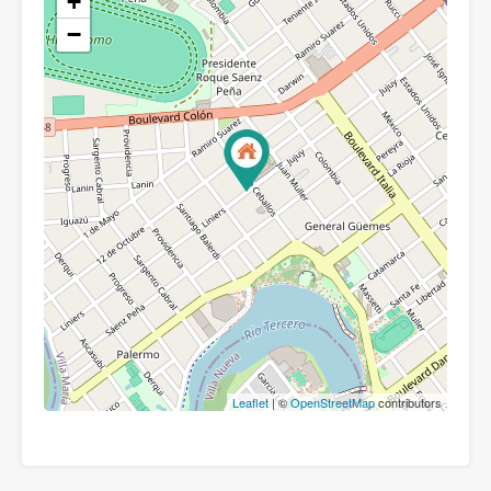
+
−
Leaflet
| ©
OpenStreetMap
contributors