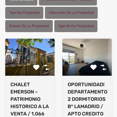
Tipo De Propiedad
Ubicación De La Propiedad
Estado De La Propiedad
Agente De Propiedad
CHALET
OPORTUNIDAD!
EMERSON –
DEPARTAMENTO
PATRIMONIO
2 DORMITORIOS
HISTORICO A LA
B° LAMADRID /
VENTA / 1.066
APTO CREDITO