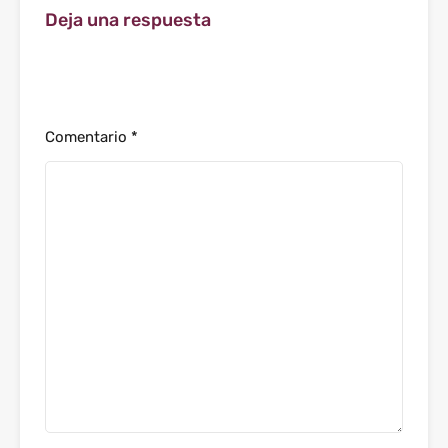
Deja una respuesta
Tu dirección de correo electrónico no será
publicada.
Los campos obligatorios están marcados con
*
Comentario
*