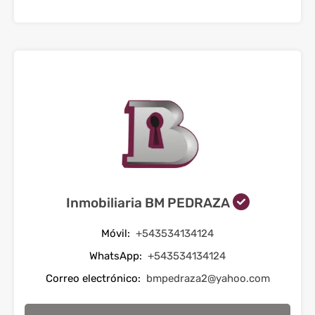
Inmobiliaria BM PEDRAZA
Móvil:
+543534134124
WhatsApp:
+543534134124
Correo electrónico:
bmpedraza2@yahoo.com