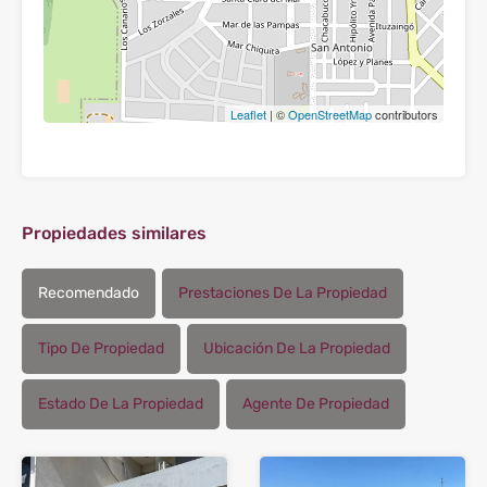
Leaflet
| ©
OpenStreetMap
contributors
Propiedades similares
Recomendado
Prestaciones De La Propiedad
Tipo De Propiedad
Ubicación De La Propiedad
Estado De La Propiedad
Agente De Propiedad