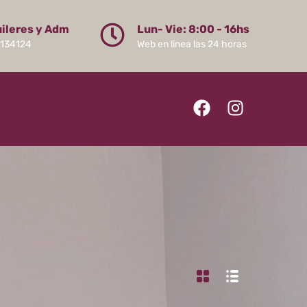
uileres y Adm
Lun- Vie: 8:00 - 16hs
134124
Web en linea las 24 horas